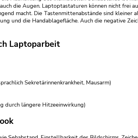
uch die Augen. Laptoptastaturen können nicht frei aufg
gend macht. Die Tastenmittenabstände sind kleiner a
gung und die Handablagefläche. Auch die negative Zei
ch Laptoparbeit
sprachlich Sekretärinnenkrankheit, Mausarm)
g durch längere Hitzeeinwirkung)
book
wie Sehabstand, Einstellbarkeit des Bildschirms, Zeich